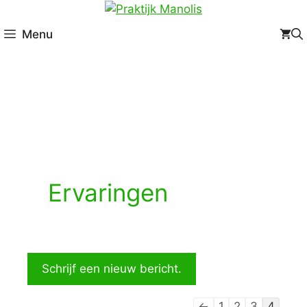
Menu
Ervaringen
←
1
2
3
4